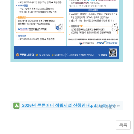
2026년 튼튼머니 적립시설 신청안내.pdf
(699.5K)
32회 다운로드
목록