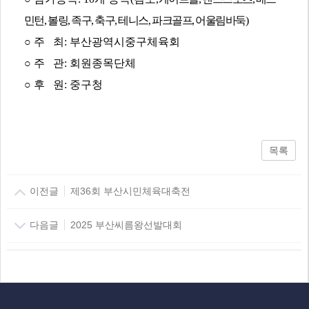
민턴, 볼링, 족구, 축구, 테니스, 파크골프, 어울림바둑)
○ 주 최
: 부산광역시중구체육회
○ 주 관
: 회원종목단체
○ 후 원: 중구청
목록
이전글
제36회 부산시민체육대축전
다음글
2025 부산씨름왕선발대회