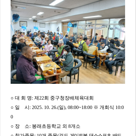
○
대 회 명
:
제22회
중구청장배체육대회
○
일 시
: 2025. 10. 26.(일
), 08:00~18:00 ※ 개회식 10:0
0
○
장 소
: 봉래초등학교 외 8
개소
○
참가종목
: 10
개 종목(검도,
게이트볼, 댄스스포츠, 배드