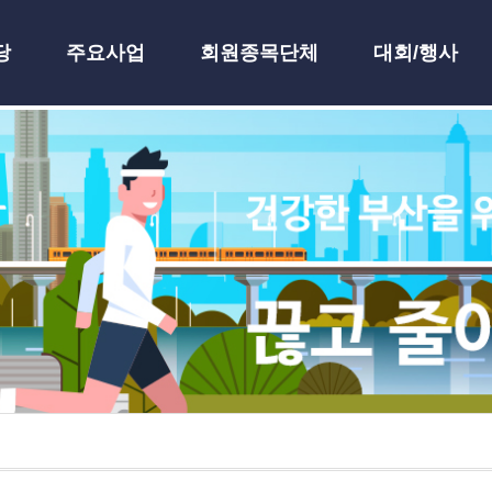
당
주요사업
회원종목단체
대회/행사