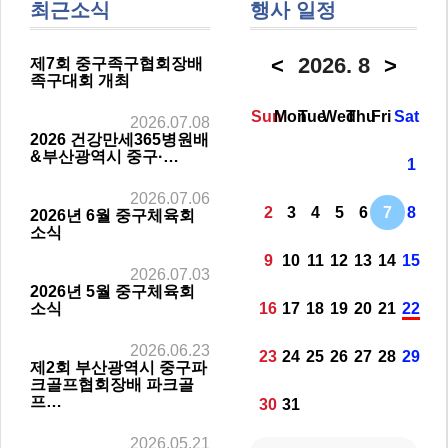
최근소식
행사 일정
<
2026.
8
>
제7회 중구족구협회장배
족구대회 개최
Sun
Mon
Tue
Wed
Thu
Fri
Sat
2026.07.08
2026 건강만세365병원배
&부산광역시 중구·…
1
2026.07.06
2
3
4
5
6
7
8
2026년 6월 중구체육회
소식
9
10
11
12
13
14
15
2026.07.03
2026년 5월 중구체육회
소식
16
17
18
19
20
21
22
2026.06.23
23
24
25
26
27
28
29
제2회 부산광역시 중구파
크골프협회장배 파크골
프…
30
31
2026.05.21