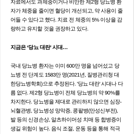
자료에서도 과체중이거나 비만한 제2형 당뇨병 환
자가 체중을 줄이면 혈당이 개선되고, 약 사용이 줄
어들 수 있다고 했다. 치료 전 체중의 5% 이상을 감
량하고 유지할 것을 권장하고 있다.
지금은
‘
당뇨 대란
’
시대
…
국내 당뇨병 환자는 이미 600만 명을 넘어섰고 당
뇨병 전 단계도 1583만 명(2021년, 질병관리청 대
한당뇨병학회)으로 추정된다. '당뇨 대란' 시대나 다
름 없다. 제2형 당뇨병이 전체 당뇨병의 약 90%를
차지한다. 당뇨병을 제대로 관리하지 않으면 심장-
뇌혈관병, 당뇨병성 망막증, 콩팥병(만성신부전),
발 등의 신경손상, 알츠하이머성 치매 등 합병증이
생길 위험이 높다. 음식 조절, 운동 등을 통해 적극