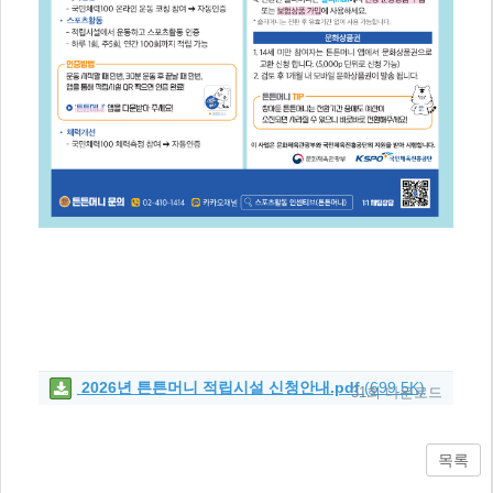
2026년 튼튼머니 적립시설 신청안내.pdf
(699.5K)
31회 다운로드
목록