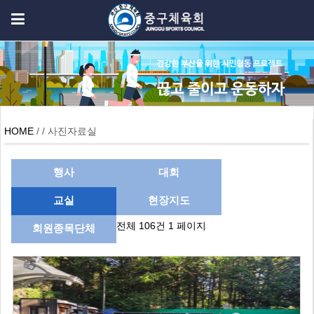
HOME
/ / 사진자료실
행사
대회
교실
현장지도
전체 106건
1 페이지
회원종목단체